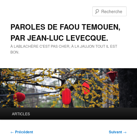
Aller
au
Rech
contenu
principal
PAROLES DE FAOU TEMOUEN,
PAR JEAN-LUC LEVECQUE.
À LABLACHÈRE C'EST PAS CHER, À LA JAUJON TOUT IL EST
BON.
Menu
ARTICLES
principal
Navigation
←
Précédent
Suivant
→