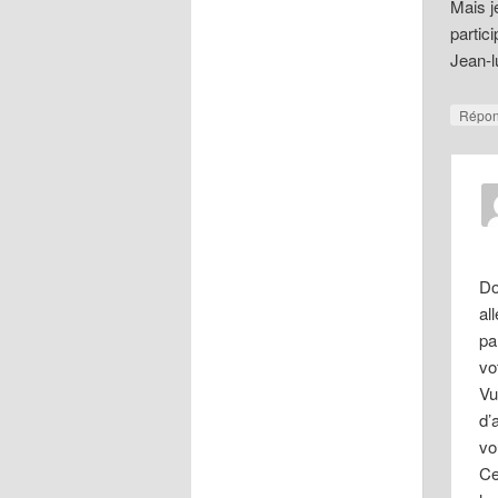
Mais j
partic
Jean-l
Répo
Do
al
pa
vo
Vu
d’
vo
Ce