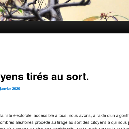
yens tirés au sort.
 janvier 2020
 la liste électorale, accessible à tous, nous avons, à l’aide d’un algori
nombres aléatoires procédé au tirage au sort des citoyens à qui nous
artie d’un groupe de citoyens participatifs, après avoir obtenu la majopr