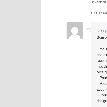
Ce contenu 
4 RÉFLEXION
Le
31 j
Bonsoi
Il me 
non él
recomm
mot d
Mes qu
– Pour
– Vous
aucune
– Pour
désign