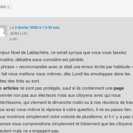
↓
ndre
Le
2 février 2020 à 1 h 30 min
,
JEAN-LUC
a dit :
njour Noel de Lablachère, ce serait sympa que vous vous fassiez
nnaître, débattre sans connaître est pénible.
 phrase « recommandée avec ar était une erreur écrite par habitude »
 fait nous mettons nous mêmes, dès Lundi les enveloppes dans les
ites des tirés au sort.
es
articles
ne sont pas protégés, sauf si ils contiennent une
page
servée non pas aux électeurs mais aux citoyens avec qui nous
fléchissons, qui viennent le dimanche matin ou à nos réunions de trav
us avez vous-même la réponse à votre question, il ne se passe rien.
us montrons simplement notre volonté de pluralisme, si il n’ y a pas 
ponse nous comprendrons simplement et tristement que les citoyens
eulent mais ne s’engagent pas.