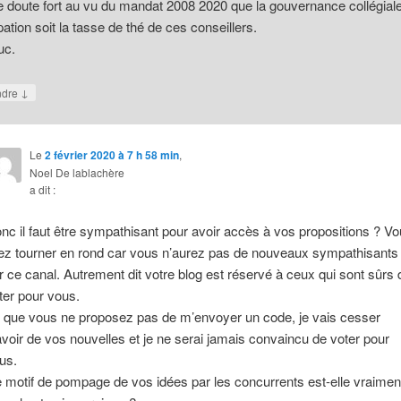
e doute fort au vu du mandat 2008 2020 que la gouvernance collégiale
ipation soit la tasse de thé de ces conseillers.
uc.
↓
ndre
Le
2 février 2020 à 7 h 58 min
,
Noel De lablachère
a dit :
nc il faut être sympathisant pour avoir accès à vos propositions ? V
lez tourner en rond car vous n’aurez pas de nouveaux sympathisants
r ce canal. Autrement dit votre blog est réservé à ceux qui sont sûrs 
ter pour vous.
 que vous ne proposez pas de m’envoyer un code, je vais cesser
avoir de vos nouvelles et je ne serai jamais convaincu de voter pour
us.
 motif de pompage de vos idées par les concurrents est-elle vraimen