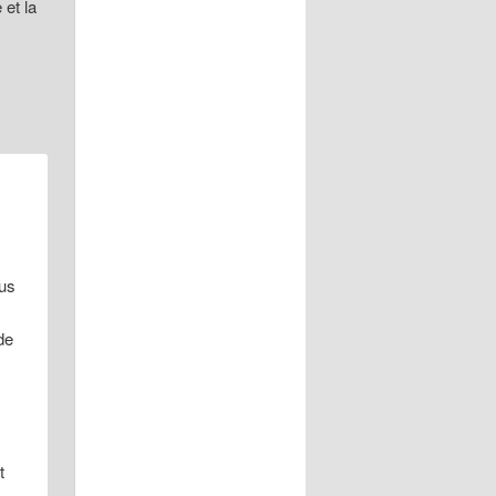
 et la
ous
de
t