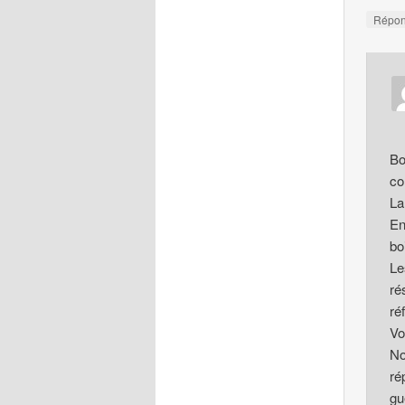
Répo
Bo
co
La
En
bo
L
ré
ré
Vo
No
ré
gu