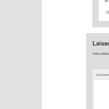
la
R
Laiss
Votre adres
Comment