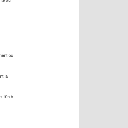
gnent ou
nt la
e 10h à