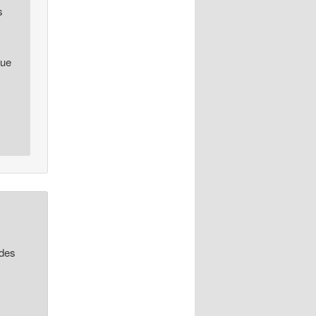
s
que
 des