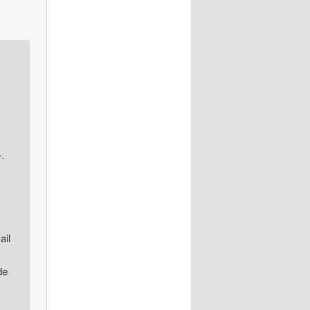
.
ail
de