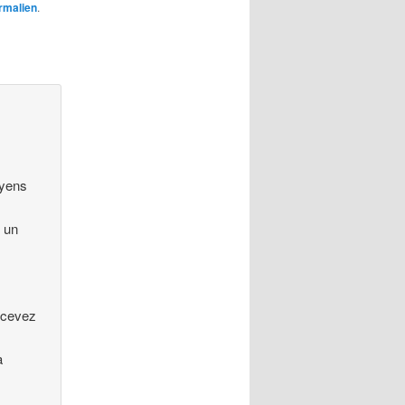
rmalien
.
oyens
r un
?
recevez
a