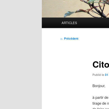
Menu
ARTICLES
principal
Navigation
←
Précédent
des
articles
Cito
Publié le
31
Bonjour,
à partir de
tirage de 
de faire p