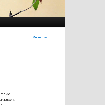
Suivant
→
thme de
 proposons
ité au