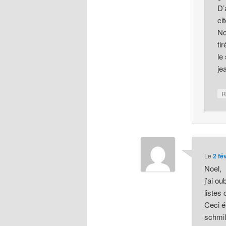
D’
ci
No
ti
le
je
R
Le
2 fé
Noel,
j’ai o
listes
Ceci é
schmil