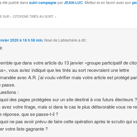
a été publié dans
suivi campagne
par
JEAN-LUC
. Mettez-le en favori avec son
pe
S SUR «
CITOYENS TIRÉS AU SORT.
»
anvier 2020 à 18 h 58 min
,
Noel de Lablachère
a dit :
r.
semble que dans votre article du 13 janvier «groupe participatif de cit
us», vous aviez indiqué que les tirés au sort recevraient une lettre
andée avec A.R. j’ai voulu vérifier mais votre article est protégé pa
e passe.
estions :
quoi des pages protégées sur un site destiné à vos futurs électeurs 
 avez votre tirage, mais si dans le cas le plus défavorable vous ne 
 réponse, que se passe-t-il ?
quoi ne pas avoir prévu de faire cette opération après le scrutin qui v
er votre liste gagnante ?