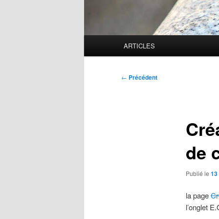
Menu
ARTICLES
principal
Navigation
←
Précédent
des
articles
Créa
de 
Publié le
13
la page
Cr
l’onglet E