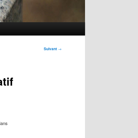
Suivant
→
tif
dans