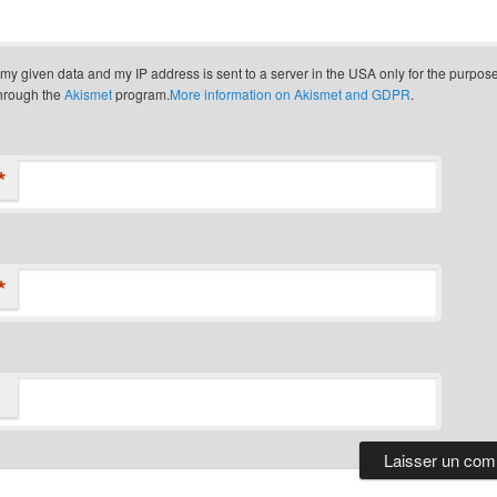
t my given data and my IP address is sent to a server in the USA only for the purpos
through the
Akismet
program.
More information on Akismet and GDPR
.
*
*