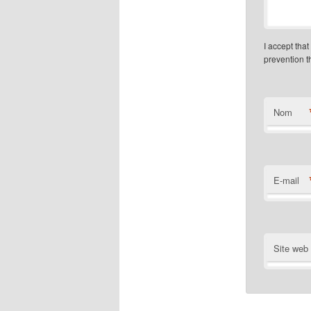
I accept tha
prevention 
Nom
E-mail
Site web