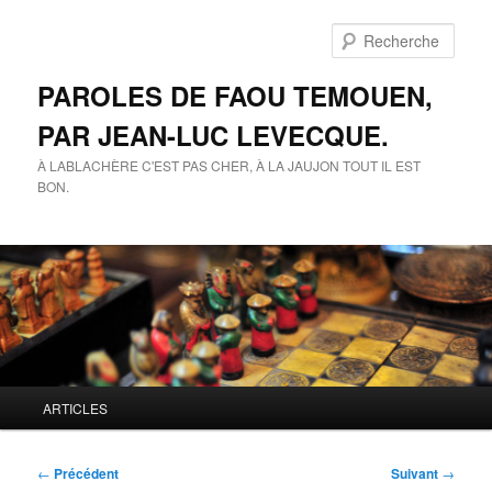
Aller
au
Rech
contenu
principal
PAROLES DE FAOU TEMOUEN,
PAR JEAN-LUC LEVECQUE.
À LABLACHÈRE C'EST PAS CHER, À LA JAUJON TOUT IL EST
BON.
Menu
ARTICLES
principal
Navigation
←
Précédent
Suivant
→