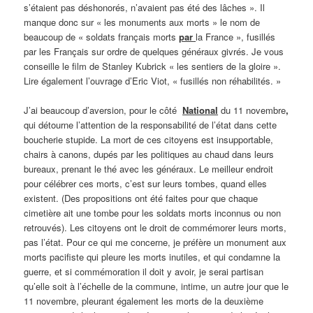
s’étaient pas déshonorés, n’avaient pas été des lâches ». Il
manque donc sur « les monuments aux morts » le nom de
beaucoup de « soldats français morts
par
la France », fusillés
par les Français sur ordre de quelques généraux givrés. Je vous
conseille le film de Stanley Kubrick « les sentiers de la gloire ».
Lire également l’ouvrage d’Eric Viot, « fusillés non réhabilités. »
J’ai beaucoup d’aversion, pour le côté
National
du 11 novembre
,
qui détourne l’attention de la responsabilité de l’état dans cette
boucherie stupide. La mort de ces citoyens est insupportable,
chairs à canons, dupés par les politiques au chaud dans leurs
bureaux, prenant le thé avec les généraux. Le meilleur endroit
pour célébrer ces morts, c’est sur leurs tombes, quand elles
existent. (Des propositions ont été faites pour que chaque
cimetière ait une tombe pour les soldats morts inconnus ou non
retrouvés). Les citoyens ont le droit de commémorer leurs morts,
pas l’état. Pour ce qui me concerne, je préfère un monument aux
morts pacifiste qui pleure les morts inutiles, et qui condamne la
guerre, et si commémoration il doit y avoir, je serai partisan
qu’elle soit à l’échelle de la commune, intime, un autre jour que le
11 novembre, pleurant également les morts de la deuxième