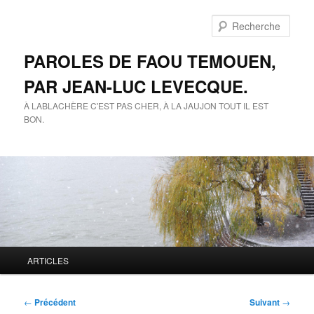
Aller
au
Rech
contenu
principal
PAROLES DE FAOU TEMOUEN,
PAR JEAN-LUC LEVECQUE.
À LABLACHÈRE C'EST PAS CHER, À LA JAUJON TOUT IL EST
BON.
Menu
ARTICLES
principal
Navigation
←
Précédent
Suivant
→