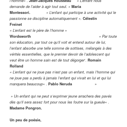
l’homme
« .
Jean-Jacques Rousseau
« L’enfant nous
demande de l’aider à agir tout seul. »
Maria
Montessori.
« L’enfant qui participe à une activité qui le
passionne se discipline automatiquement ».
Célestin
Freine
« L’enfant est le père de l’homme
»
Wordsworth
« Par toute
son éducation, par tout ce qu’il voit et entend autour de lui,
l’enfant absorbe une telle somme de sottises, mélangés à des
vérités essentielles, que le premier devoir de l’adolescent qui
veut être un homme sain est de tout dégorger
‘.
Romain
Rolla
« L’enfant qui ne joue pas n’est pas un enfant, mais l’homme qui
ne joue pas a perdu à jamais l’enfant qui vivait en lui et qui lui
manquera beaucoup
« .
Pablo Neruda
»
» Un enfant qui ne peut s’exprimer jeune arrachera des pavés
dès qu’il sera assez fort pour nous les foutre sur la gueule
« .
Madame Pongron.
Un peu de poésie,