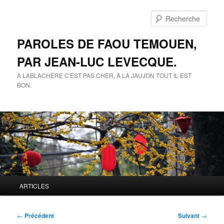
Aller
au
Rech
contenu
principal
PAROLES DE FAOU TEMOUEN,
PAR JEAN-LUC LEVECQUE.
À LABLACHÈRE C'EST PAS CHER, À LA JAUJON TOUT IL EST
BON.
Menu
ARTICLES
principal
Navigation
←
Précédent
Suivant
→