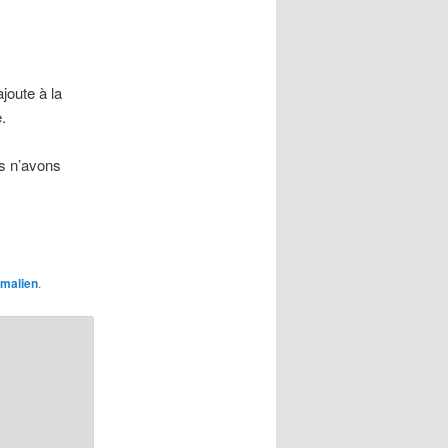
ajoute à la
.
us n’avons
malien
.