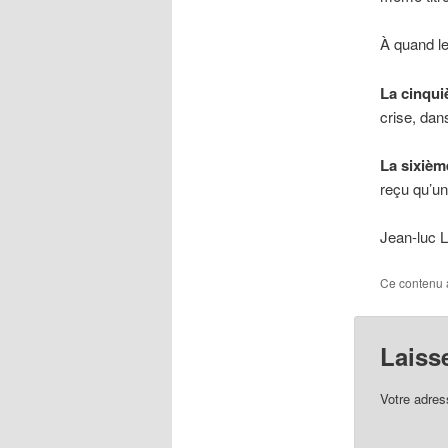
À quand le
La cinqu
crise, dan
La sixièm
reçu qu’un
Jean-luc 
Ce contenu 
Laiss
Votre adres