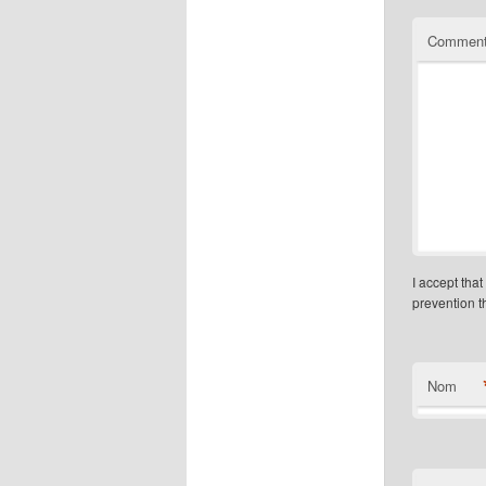
Comment
I accept tha
prevention 
Nom