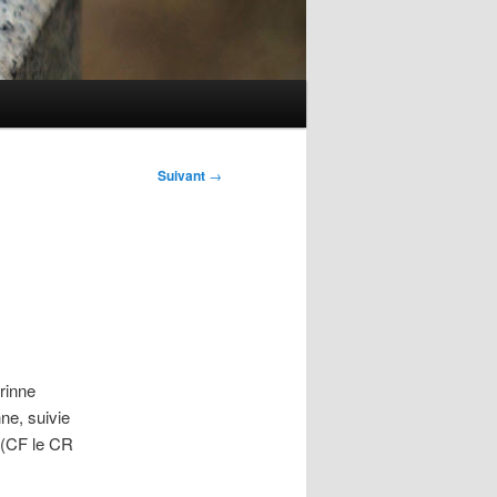
Suivant
→
rinne
ne, suivie
. (CF le CR