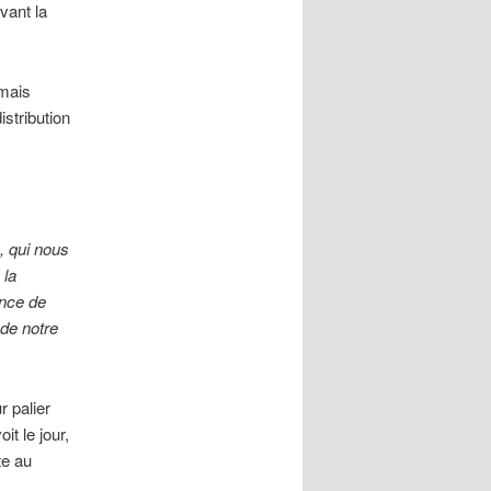
vant la
mais
istribution
e, qui nous
 la
ence de
 de notre
r palier
it le jour,
te au