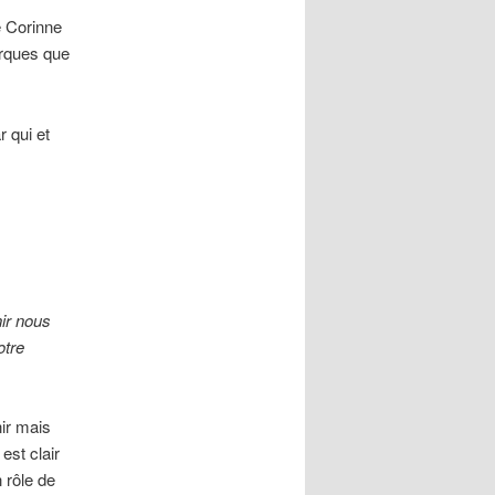
e Corinne
arques que
r qui et
nir nous
otre
nir mais
est clair
 rôle de