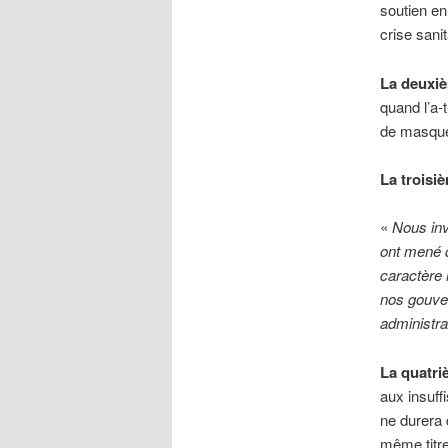
soutien en
crise sanit
La deuxi
quand l’a-t
de masqu
La troisi
«
Nous invi
ont mené d
caractère 
nos gouvern
administra
La quatr
aux insuff
ne durera 
même titr