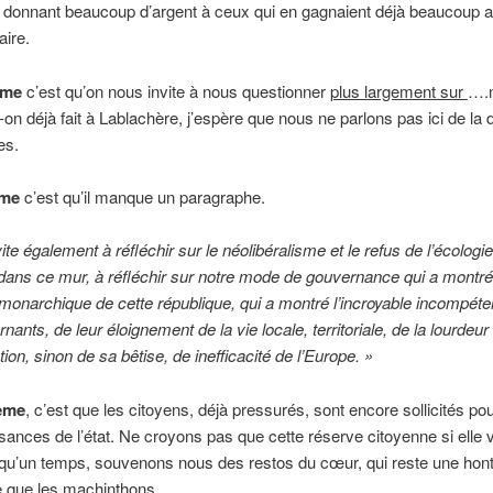
 donnant beaucoup d’argent à ceux qui en gagnaient déjà beaucoup a
aire.
ème
c’est qu’on nous invite à nous questionner
plus largement sur
….
-on déjà fait à Lablachère, j’espère que nous ne parlons pas ici de la d
es.
ème
c’est qu’il manque un paragraphe.
te également à réfléchir sur le néolibéralisme et le refus de l’écologi
ans ce mur, à réfléchir sur notre mode de gouvernance qui a montré
monarchique de cette république, qui a montré l’incroyable incompét
ants, de leur éloignement de la vie locale, territoriale, de la lourdeur
tion, sinon de sa bêtise, de
inefficacité
de l’Europe. »
ième
, c’est que les citoyens, déjà pressurés, sont encore sollicités pou
isances de l’état. Ne croyons pas que cette réserve citoyenne si elle vo
qu’un temps, souvenons nous des restos du cœur, qui reste une hon
e que les machinthons……