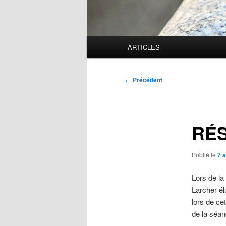
Menu
ARTICLES
principal
Navigation
←
Précédent
des
articles
RÉS
Publié le
7 a
Lors de l
Larcher él
lors de ce
de la séan