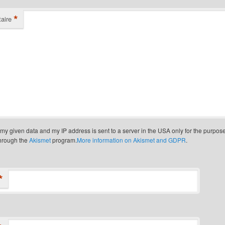
*
aire
t my given data and my IP address is sent to a server in the USA only for the purpos
through the
Akismet
program.
More information on Akismet and GDPR
.
*