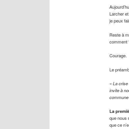
Aujourd’hu
Larcher et
je peux fai
Reste à me
comment 
Courage.
Le préamb
« La crise
invite à no
commune 
La premiè
que nous s
que ce n’e