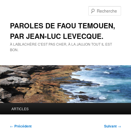
Aller
au
Rech
contenu
principal
PAROLES DE FAOU TEMOUEN,
PAR JEAN-LUC LEVECQUE.
À LABLACHÈRE C'EST PAS CHER, À LA JAUJON TOUT IL EST
BON.
Menu
ARTICLES
principal
Navigation
←
Précédent
Suivant
→