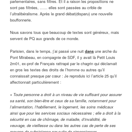
parlementaires, sans filtres. Et il a raison les propositions ne
sont pas filtrées, …… elles sont passées au crible de
l’ultralibéralisme. Après le grand débat(disparu) une nouvelle
bouffonnerie.
Nous savons tous que beaucoup de textes sont généreux, mais
servent de PQ aux grands de ce monde.
Parisien, dans le temps, j’ai passé une nuit
dans
une arche du
Pont Mirabeau, en compagnie de SDF, il y avait là Petit Louis
2m01, ex-prof de Français rattrapé par le chagrin qui déclamait
en gros les textes des droits de l’homme ou autres qu’il
connaissait presque par cœur : Je reproduis ici l’article 25 qu’il
affectionnait particulièrement :
«
Toute personne a droit à un niveau de vie suffisant pour assurer
sa santé, son bien-être et ceux de sa famille, notamment pour
l’alimentation, l’habillement, le logement, les soins médicaux
ainsi que pour les services sociaux nécessaires ; elle a droit à la
sécurité en cas de chômage, de maladie, d’invalidité, de
veuvage, de vieillesse ou dans les autres cas de perte de ses
moyens de subsistance par suite de circonstances