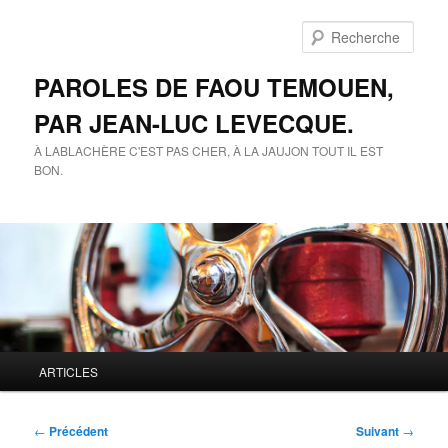
Aller
au
Rech
contenu
principal
PAROLES DE FAOU TEMOUEN,
PAR JEAN-LUC LEVECQUE.
À LABLACHÈRE C'EST PAS CHER, À LA JAUJON TOUT IL EST
BON.
Menu
ARTICLES
principal
Navigation
←
Précédent
Suivant
→