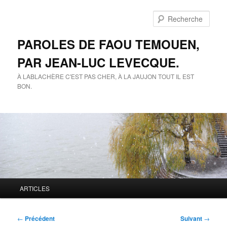
Aller
au
Rech
contenu
principal
PAROLES DE FAOU TEMOUEN,
PAR JEAN-LUC LEVECQUE.
À LABLACHÈRE C'EST PAS CHER, À LA JAUJON TOUT IL EST
BON.
Menu
ARTICLES
principal
Navigation
←
Précédent
Suivant
→