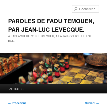
Aller
au
Rech
contenu
principal
PAROLES DE FAOU TEMOUEN,
PAR JEAN-LUC LEVECQUE.
À LABLACHÈRE C'EST PAS CHER, À LA JAUJON TOUT IL EST
BON.
Menu
ARTICLES
principal
Navigation
←
Précédent
Suivant
→