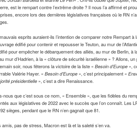
rre, est le rempart contre l’extrême droite ? Il nous l’a affirmé et pro
prises, encore lors des dernières législatives françaises où le RN n’
ges.
auvais esprits auraient-ils l’intention de comparer notre Rempart à l
uvrage édifié pour contenir et repousser le Teuton, au mur de l’Atlanti
ifié pour empêcher le débarquement des alliés, au mur de Berlin, à la
 au mur d’Hadrien, à la « clôture de sécurité israélienne » ? Allons, un
emain soir, nous fêterons la victoire de la liste «
Besoin d’Europe
», c
arrable Valérie Hayer. «
Besoin d’Europe
», c’est principalement «
Ens
orité présidentielle
», c’est a dire Renaissance.
-nous que c’est sous ce nom, « Ensemble », que les fidèles du rem
ntés aux législatives de 2022 avec le succès que l’on connaît. Les L
92 sièges, pendant que le RN n’en gagnait que 81.
 amis, pas de stress, Macron est là et la saleté s’en va.