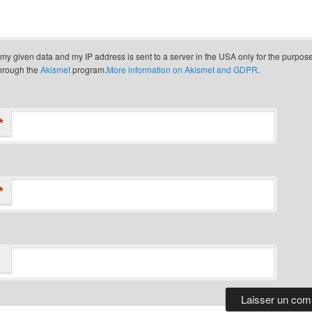
t my given data and my IP address is sent to a server in the USA only for the purpos
through the
Akismet
program.
More information on Akismet and GDPR
.
*
*