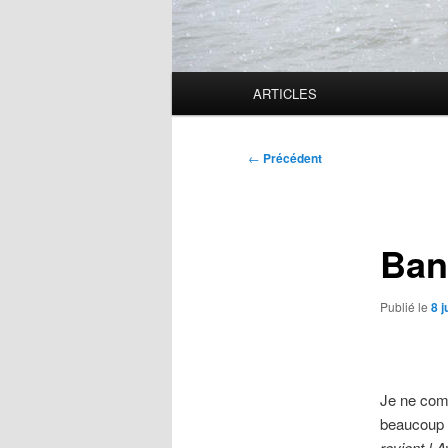
Menu
ARTICLES
principal
Navigation
←
Précédent
des
articles
Ban
Publié le
8 j
Je ne com
beaucoup d’
revient ! 