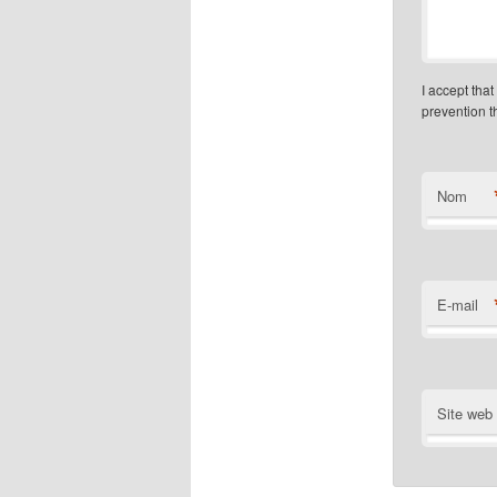
I accept tha
prevention 
Nom
E-mail
Site web