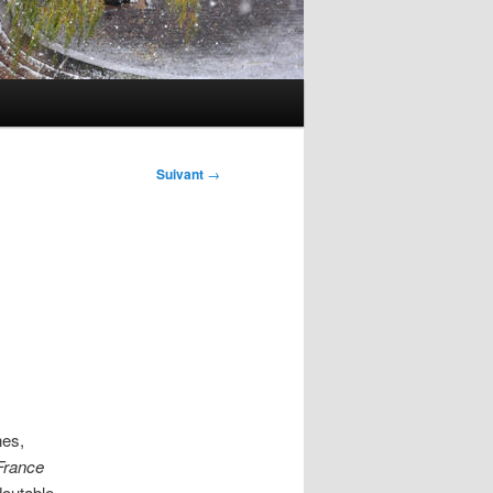
Suivant
→
nes,
France
edoutable