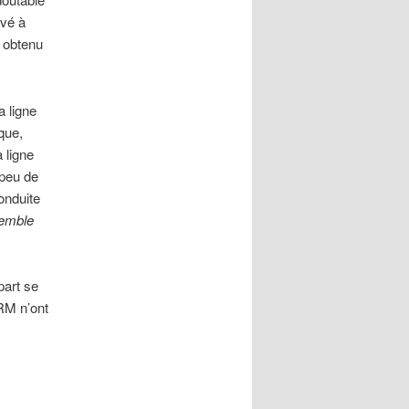
uvé à
a obtenu
a ligne
que,
 ligne
 peu de
onduite
emble
part se
RM n’ont