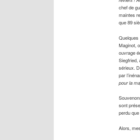
chef de gue
maintes re
que 89 siè
Quelques m
Maginot, o
ouvrage éd
Siegfried,
sérieux. D
par l’inén
pour la maj
Souvenons
sont prése
perdu que 
Alors, mes