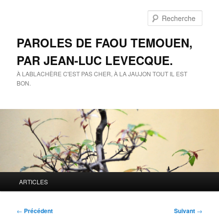
Aller
au
Rech
contenu
principal
PAROLES DE FAOU TEMOUEN,
PAR JEAN-LUC LEVECQUE.
À LABLACHÈRE C'EST PAS CHER, À LA JAUJON TOUT IL EST
BON.
Menu
ARTICLES
principal
Navigation
←
Précédent
Suivant
→