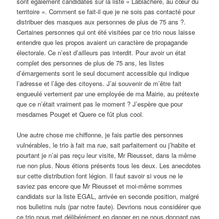
sont également candidates sur la liste « Lablachère, au cœur du
territoire ». Comment se fait-il que je ne sois pas contacté pour
distribuer des masques aux personnes de plus de 75 ans ?.
Certaines personnes qui ont été visitées par ce trio nous laisse
entendre que les propos avaient un caractère de propagande
électorale. Ce n’est d’ailleurs pas interdit. Pour avoir un état
complet des personnes de plus de 75 ans, les listes
d’émargements sont le seul document accessible qui indique
l’adresse et l’âge des citoyens. J’ai souvenir de m’être fait
engueulé vertement par une employée de ma Mairie, au prétexte
que ce n’était vraiment pas le moment ? J’espère que pour
mesdames Pouget et Quere ce fût plus cool.
Une autre chose me chiffonne, je fais partie des personnes
vulnérables, le trio à fait ma rue, sait parfaitement ou j’habite et
pourtant je n’ai pas reçu leur visite, Mr Rieusset, dans la même
rue non plus. Nous étions présents tous les deux. Les anecdotes
sur cette distribution font légion. Il faut savoir si vous ne le
saviez pas encore que Mr Rieusset et moi-même sommes
candidats sur la liste EGAL, arrivée en seconde position, malgré
nos bulletins nuls (par notre faute). Devrions nous considérer que
ce trio nous met délibérément en danger en ne nous donnant pas