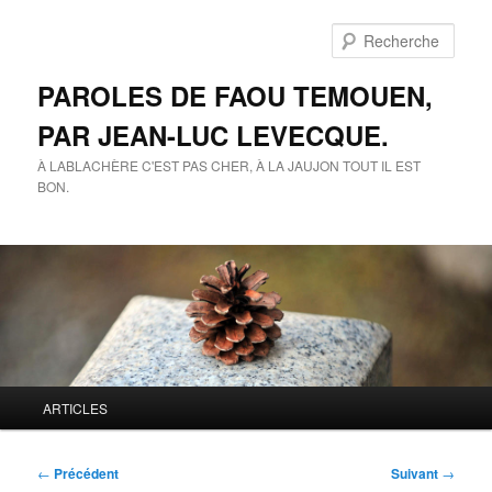
Aller
au
Rech
contenu
principal
PAROLES DE FAOU TEMOUEN,
PAR JEAN-LUC LEVECQUE.
À LABLACHÈRE C'EST PAS CHER, À LA JAUJON TOUT IL EST
BON.
Menu
ARTICLES
principal
Navigation
←
Précédent
Suivant
→