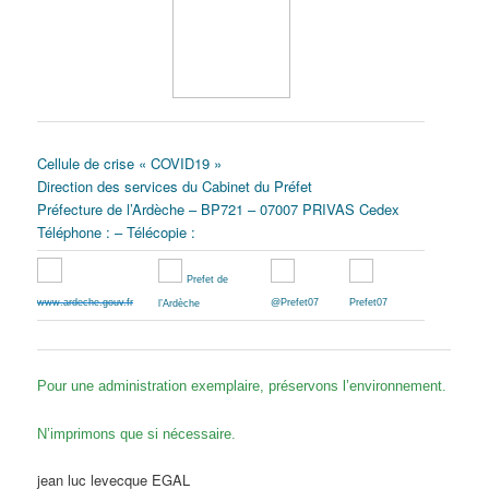
Cellule de crise « COVID19 »
Direction des services du Cabinet du Préfet
Préfecture de l’Ardèche – BP721 – 07007 PRIVAS Cedex
Téléphone : – Télécopie :
Prefet de
www.ardeche.gouv.fr
@Prefet07
Prefet07
l’Ardèche
Pour une administration exemplaire, préservons l’environnement.
N’imprimons que si nécessaire.
jean luc levecque EGAL