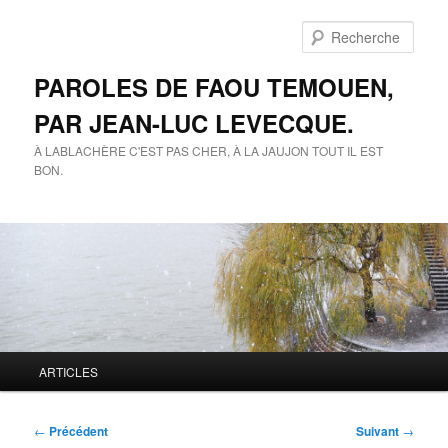
Aller
au
Rech
contenu
principal
PAROLES DE FAOU TEMOUEN,
PAR JEAN-LUC LEVECQUE.
À LABLACHÈRE C'EST PAS CHER, À LA JAUJON TOUT IL EST
BON.
Menu
ARTICLES
principal
Navigation
←
Précédent
Suivant
→