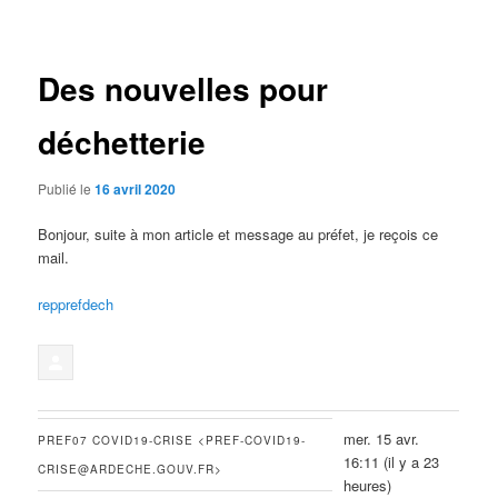
des
articles
Des nouvelles pour
déchetterie
Publié le
16 avril 2020
Bonjour, suite à mon article et message au préfet, je reçois ce
mail.
repprefdech
mer. 15 avr.
PREF07 COVID19-CRISE <PREF-COVID19-
16:11 (il y a 23
CRISE@ARDECHE.GOUV.FR>
heures)