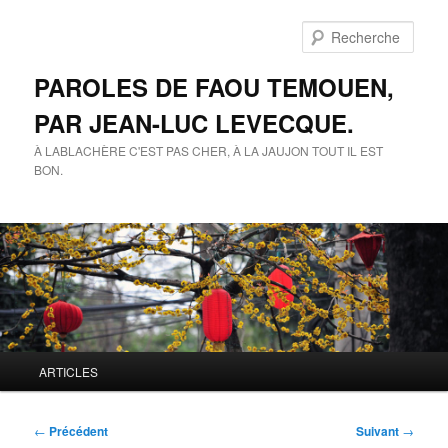
Aller
au
Rech
contenu
principal
PAROLES DE FAOU TEMOUEN,
PAR JEAN-LUC LEVECQUE.
À LABLACHÈRE C'EST PAS CHER, À LA JAUJON TOUT IL EST
BON.
Menu
ARTICLES
principal
Navigation
←
Précédent
Suivant
→