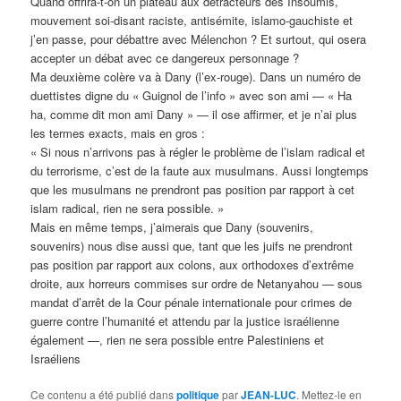
Quand offrira-t-on un plateau aux détracteurs des Insoumis,
mouvement soi-disant raciste, antisémite, islamo-gauchiste et
j’en passe, pour débattre avec Mélenchon ? Et surtout, qui osera
accepter un débat avec ce dangereux personnage ?
Ma deuxième colère va à Dany (l’ex-rouge). Dans un numéro de
duettistes digne du « Guignol de l’info » avec son ami — « Ha
ha, comme dit mon ami Dany » — il ose affirmer, et je n’ai plus
les termes exacts, mais en gros :
« Si nous n’arrivons pas à régler le problème de l’islam radical et
du terrorisme, c’est de la faute aux musulmans. Aussi longtemps
que les musulmans ne prendront pas position par rapport à cet
islam radical, rien ne sera possible. »
Mais en même temps, j’aimerais que Dany (souvenirs,
souvenirs) nous dise aussi que, tant que les juifs ne prendront
pas position par rapport aux colons, aux orthodoxes d’extrême
droite, aux horreurs commises sur ordre de Netanyahou — sous
mandat d’arrêt de la Cour pénale internationale pour crimes de
guerre contre l’humanité et attendu par la justice israélienne
également —, rien ne sera possible entre Palestiniens et
Israéliens
Ce contenu a été publié dans
politique
par
JEAN-LUC
. Mettez-le en