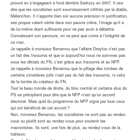
prouvé en s’engageant à fond derrière Sarkozy en 2007. Il ose
dire que les socialistes sont sournoisement infiltrés par le diable,
Mélenchon. Il n’apporte bien sûr aucune précision ni justification,
ses propos valent vérité dans son pauvre crâne, l’image qu’il a
de lui-même étant suffisante pour ne pas avoir à débattre.
Connaissant son parcours, on ne peut que croire à l’intégrité de
ce mec.
Je rappelle à monsieur Benamou que l’affaire Dreyfus n’est pas
un fait des Insoumis et que si aujourd’hui nous ne sommes pas
sous les diktats du FN, c’est grâce aux Insoumis et au NFP.
Je rappelle à monsieur Benamou que le pillage des tombes de
certains cimetières juifs n’est pas du fait des Insoumis, ni celui
de la tombe du créateur du FN.
Tout le beau monde de droite, du bloc central et certains élus du
PS se précipitent pour dire que le NFP n’est qu’un accord
électoral. Mais quid du programme du NFP signé par tous ceux
qui ont bénéficié de cet accord ?
Non, monsieur Benamou, les socialistes ne sont pas au rendez-
vous ou plutôt sont au rendez-vous pour soutenir les
macronistes. Ils sont, une fois de plus, au rendez-vous de la
trahison.