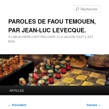
Aller
au
Rech
contenu
principal
PAROLES DE FAOU TEMOUEN,
PAR JEAN-LUC LEVECQUE.
À LABLACHÈRE C'EST PAS CHER, À LA JAUJON TOUT IL EST
BON.
Menu
ARTICLES
principal
Navigation
←
Précédent
Suivant
→