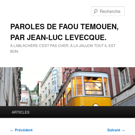
Aller
au
Rech
contenu
principal
PAROLES DE FAOU TEMOUEN,
PAR JEAN-LUC LEVECQUE.
À LABLACHÈRE C'EST PAS CHER, À LA JAUJON TOUT IL EST
BON.
Menu
ARTICLES
principal
Navigation
←
Précédent
Suivant
→