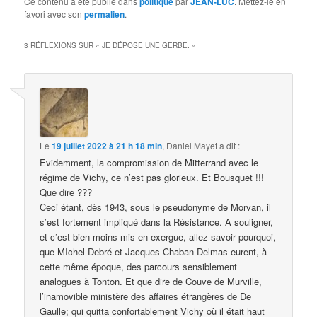
Ce contenu a été publié dans
politique
par
JEAN-LUC
. Mettez-le en
favori avec son
permalien
.
3 RÉFLEXIONS SUR «
JE DÉPOSE UNE GERBE.
»
Le
19 juillet 2022 à 21 h 18 min
,
Daniel Mayet
a dit :
Evidemment, la compromission de Mitterrand avec le
régime de Vichy, ce n’est pas glorieux. Et Bousquet !!!
Que dire ???
Ceci étant, dès 1943, sous le pseudonyme de Morvan, il
s’est fortement impliqué dans la Résistance. A souligner,
et c’est bien moins mis en exergue, allez savoir pourquoi,
que MIchel Debré et Jacques Chaban Delmas eurent, à
cette même époque, des parcours sensiblement
analogues à Tonton. Et que dire de Couve de Murville,
l’inamovible ministère des affaires étrangères de De
Gaulle; qui quitta confortablement Vichy où il était haut