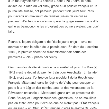
d’un futur syndicaliste « sélèbre »,dont « ze » tairai le nom,
avisés de la rafle du vel d’hiv, grâce à un policier français et un
journaliste suisse, ont parcouru pendant trois jours tout Paris
pour avertir un maximum de familles juives de ce qui se
préparait. J’entends encore mon père, la gorge serrée, nous dire
qu’hélas beaucoup ne les croyaient pas ou ne savaient pas quoi
faire.
Pourtant, le port obligatoire de l’étoile jaune en juin 1942 ne
marque en rien le début de la persécution. En date du 3 octobre
1940 , le premier décret de discrimination fait partie des
premières « lois » prises par Vichy .
Ces mesures de discrimination ne s’arrêteront plus. En Mars(?)
1942 c’est le départ du premier train pour Auschwitz. En janvier
1942, c’est aussi l’entrée du futur président de la République,
François Mitterrand, dans le régime de Vichy pour occuper un
poste à la « Légion des combattants et des volontaires de la
Révolution nationale ». Mitterrand, grand ami et protecteur de
René Bousquet l’ organisateur des ignominies, ne se mouillera
pas en 1992, avec pour excuse que ce n’était pas l’État français
qui agissait «
en 1940, l’État français c’était le régime de Vichy