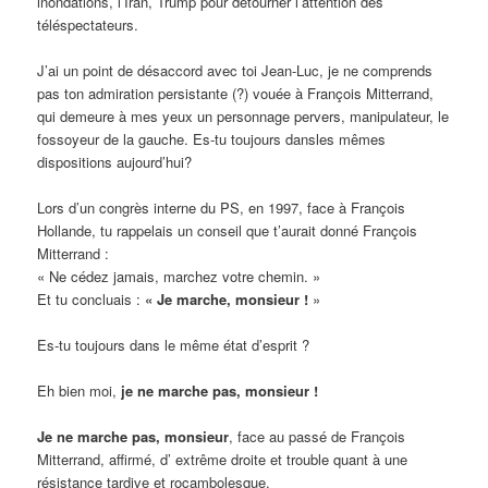
inondations, l’Iran, Trump pour détourner l’attention des
téléspectateurs.
J’ai un point de désaccord avec toi Jean-Luc, je ne comprends
pas ton admiration persistante (?) vouée à François Mitterrand,
qui demeure à mes yeux un personnage pervers, manipulateur, le
fossoyeur de la gauche. Es-tu toujours dansles mêmes
dispositions aujourd’hui?
Lors d’un congrès interne du PS, en 1997, face à François
Hollande, tu rappelais un conseil que t’aurait donné François
Mitterrand :
« Ne cédez jamais, marchez votre chemin. »
Et tu concluais :
« Je marche, monsieur !
»
Es-tu toujours dans le même état d’esprit ?
Eh bien moi,
je ne marche pas, monsieur !
Je ne marche pas, monsieur
, face au passé de François
Mitterrand, affirmé, d’ extrême droite et trouble quant à une
résistance tardive et rocambolesque.