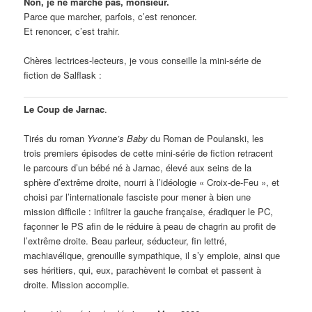
Non, je ne marche pas, monsieur.
Parce que marcher, parfois, c’est renoncer.
Et renoncer, c’est trahir.
Chères lectrices-lecteurs, je vous conseille la mini-série de
fiction de Salflask :
Le Coup de Jarnac
.
Tirés du roman
Yvonne’s Baby
du Roman de Poulanski, les
trois premiers épisodes de cette mini-série de fiction retracent
le parcours d’un bébé né à Jarnac, élevé aux seins de la
sphère d’extrême droite, nourri à l’idéologie « Croix-de-Feu », et
choisi par l’internationale fasciste pour mener à bien une
mission difficile : infiltrer la gauche française, éradiquer le PC,
façonner le PS afin de le réduire à peau de chagrin au profit de
l’extrême droite. Beau parleur, séducteur, fin lettré,
machiavélique, grenouille sympathique, il s’y emploie, ainsi que
ses héritiers, qui, eux, parachèvent le combat et passent à
droite. Mission accomplie.