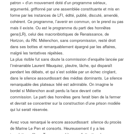
patron » d’un mouvement doté d’un programme sérieux,
argumenté, griffonné par une assemblée constituante et mis en
forme par les instances de LFI, édité, publié, discuté, amendé,
cohérent. Ce programme, l’avenir en commun, on le prend ou pas
mais il existe. Ou est le programme du parti des honnêtes
gens(LR), celui des macronbiotiques de Renaissance, de
Horizon, du RN. Mélenchon, sans compromission, resté droit
dans ses bottes et remarquablement épargné par les affaires,
malgré les tentatives répétées.
La plus risible fut sans doute la commission d’enquête lancée par
l’inénarrable Laurent Wauquiez, pleutre, lâche, qui disparaît
pendant les débats, et qui s’est soldée par un échec cinglant,
dans le silence assourdissant des médias dominants. Le silence
remarquable des plateaux télé est admirable. On imagine le
bordel si Mélenchon avait perdu la face devant cette
commission. Le parti des honnêtes gens ferait bien de la fermer
et devrait se concentrer sur la construction d’une prison modèle
qui lui serait réservée.
Avez vous remarqué le encore assourdissant silence du procès
de Marine Le Pen et consorts. Heureusement il y a les