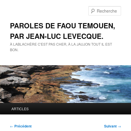
Aller
au
Rech
contenu
principal
PAROLES DE FAOU TEMOUEN,
PAR JEAN-LUC LEVECQUE.
À LABLACHÈRE C'EST PAS CHER, À LA JAUJON TOUT IL EST
BON.
Menu
ARTICLES
principal
Navigation
←
Précédent
Suivant
→