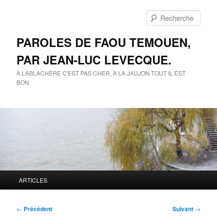
Aller
au
Rech
contenu
principal
PAROLES DE FAOU TEMOUEN,
PAR JEAN-LUC LEVECQUE.
À LABLACHÈRE C'EST PAS CHER, À LA JAUJON TOUT IL EST
BON.
Menu
ARTICLES
principal
Navigation
←
Précédent
Suivant
→