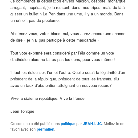
Je comprends la détestation envers Macron, despote, monarque,
arrogant, méprisant, je la ressent, dans mes tripes, mais de là à
glisser un bulletin Le Pen dans une urne, il y a un monde. Dans
un urinoir, pas de problème.
Abstenez vous, votez blanc, nul, vous aurez encore une chance
de dire « je n’ai pas participé à cette mascarade »
Tout vote exprimé sera considéré par l’élu comme un vote
d’adhésion alors ne faites pas les cons, pour vous même !
il faut les ridiculiser, l’un et l’autre. Quelle serait la légitimité d’un
président de la république, président de tous les français, élu
avec un taux d’abstention atteignant un nouveau record?
Vive la sixième république. Vive la fronde.
Jean Tonique
Ce contenu a été publié dans
politique
par
JEAN-LUC
. Mettez-le en
favori avec son
permalien
.