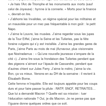
• Je hais l’Arc de Triomphe et les monuments aux morts (sauf
celui de Joyeuse) : hymne à la connerie. « Morts pour la finance
», devrait-on lire.
• J’abhorre les Invalides, un régime spécial pour les militaires et
un mausolée pour un mec pas fréquentable à mon goût : le petit
Napo.
• J’aime le Louvre, les musées. J’aime regarder sous les jupes
de la Tour Eiffel, j’aime la Seine et les Tuileries, pas la fête
foraine vulgaire qui s’y est installée. J’aime les grandes gares de
Paris, j’aime Paris au mois de mai (Aznavour, plus visionnaire
que Nostradamus : « Qu’une nouvelle jeunesse s’empare de la
cité »). J’aime lire sous la frondaison des Tuileries pendant que
des pigeons s’aiment sur l’épaule de Cassandre, pendant que
d’autres chient sur Jules Ferry. J’aime le métro, j’aime la vie.
Bon, ça va mieux. Venons-en au DH de la semaine : il revient à
Élisabeth Borne.
Cette femme m’inquiète. Elle est toujours appelée pour les coups
durs et pour faire passer la pilule : RATP, SNCF, RETRAITES…
Que lui a demandé Macron ? Quelle est sa mission : tuer
l’éducation nationale ? Oui, je dis Macron. Je ne pense pas que
l’Iguane donne quelques ordres que ce soit.