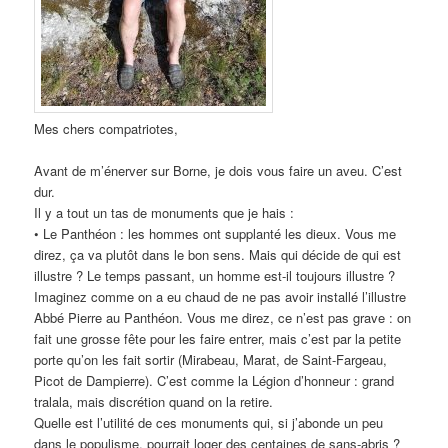
Mes chers compatriotes,
Avant de m’énerver sur Borne, je dois vous faire un aveu. C’est
dur.
Il y a tout un tas de monuments que je hais :
• Le Panthéon : les hommes ont supplanté les dieux. Vous me
direz, ça va plutôt dans le bon sens. Mais qui décide de qui est
illustre ? Le temps passant, un homme est-il toujours illustre ?
Imaginez comme on a eu chaud de ne pas avoir installé l’illustre
Abbé Pierre au Panthéon. Vous me direz, ce n’est pas grave : on
fait une grosse fête pour les faire entrer, mais c’est par la petite
porte qu’on les fait sortir (Mirabeau, Marat, de Saint-Fargeau,
Picot de Dampierre). C’est comme la Légion d’honneur : grand
tralala, mais discrétion quand on la retire.
Quelle est l’utilité de ces monuments qui, si j’abonde un peu
dans le populisme, pourrait loger des centaines de sans-abris ?