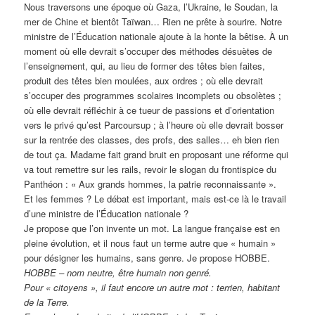
Nous traversons une époque où Gaza, l’Ukraine, le Soudan, la
mer de Chine et bientôt Taïwan… Rien ne prête à sourire. Notre
ministre de l’Éducation nationale ajoute à la honte la bêtise. À un
moment où elle devrait s’occuper des méthodes désuètes de
l’enseignement, qui, au lieu de former des têtes bien faites,
produit des têtes bien moulées, aux ordres ; où elle devrait
s’occuper des programmes scolaires incomplets ou obsolètes ;
où elle devrait réfléchir à ce tueur de passions et d’orientation
vers le privé qu’est Parcoursup ; à l’heure où elle devrait bosser
sur la rentrée des classes, des profs, des salles… eh bien rien
de tout ça. Madame fait grand bruit en proposant une réforme qui
va tout remettre sur les rails, revoir le slogan du frontispice du
Panthéon : « Aux grands hommes, la patrie reconnaissante ».
Et les femmes ? Le débat est important, mais est-ce là le travail
d’une ministre de l’Éducation nationale ?
Je propose que l’on invente un mot. La langue française est en
pleine évolution, et il nous faut un terme autre que « humain »
pour désigner les humains, sans genre. Je propose HOBBE.
HOBBE – nom neutre, être humain non genré.
Pour « citoyens », il faut encore un autre mot : terrien, habitant
de la Terre.