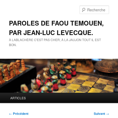
Aller
au
Rech
contenu
principal
PAROLES DE FAOU TEMOUEN,
PAR JEAN-LUC LEVECQUE.
À LABLACHÈRE C'EST PAS CHER, À LA JAUJON TOUT IL EST
BON.
Menu
ARTICLES
principal
Navigation
←
Précédent
Suivant
→