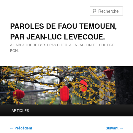
Aller
au
Rech
contenu
principal
PAROLES DE FAOU TEMOUEN,
PAR JEAN-LUC LEVECQUE.
À LABLACHÈRE C'EST PAS CHER, À LA JAUJON TOUT IL EST
BON.
Menu
ARTICLES
principal
Navigation
←
Précédent
Suivant
→