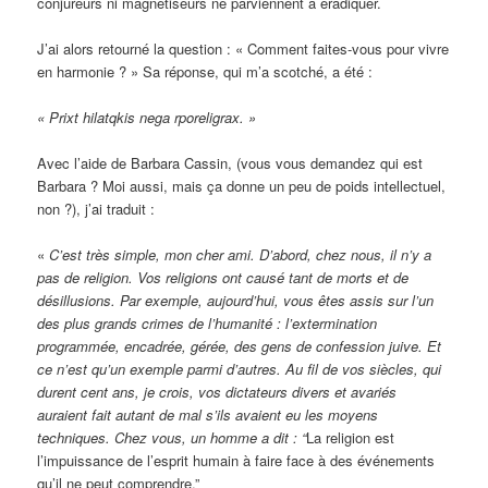
conjureurs ni magnétiseurs ne parviennent à éradiquer.
J’ai alors retourné la question : « Comment faites-vous pour vivre
en harmonie ? » Sa réponse, qui m’a scotché, a été :
« Prixt hilatqkis nega rporeligrax. »
Avec l’aide de Barbara Cassin, (vous vous demandez qui est
Barbara ? Moi aussi, mais ça donne un peu de poids intellectuel,
non ?), j’ai traduit :
«
C’est très simple, mon cher ami. D’abord, chez nous, il n’y a
pas de religion. Vos religions ont causé tant de morts et de
désillusions. Par exemple, aujourd’hui, vous êtes assis sur l’un
des plus grands crimes de l’humanité : l’extermination
programmée, encadrée, gérée, des gens de confession juive. Et
ce n’est qu’un exemple parmi d’autres. Au fil de vos siècles, qui
durent cent ans, je crois, vos dictateurs divers et avariés
auraient fait autant de mal s’ils avaient eu les moyens
techniques. Chez vous, un homme a dit : “
La religion est
l’impuissance de l’esprit humain à faire face à des événements
qu’il ne peut comprendre.”