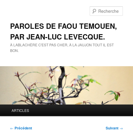
Aller
au
Rech
contenu
principal
PAROLES DE FAOU TEMOUEN,
PAR JEAN-LUC LEVECQUE.
À LABLACHÈRE C'EST PAS CHER, À LA JAUJON TOUT IL EST
BON.
Menu
ARTICLES
principal
Navigation
←
Précédent
Suivant
→