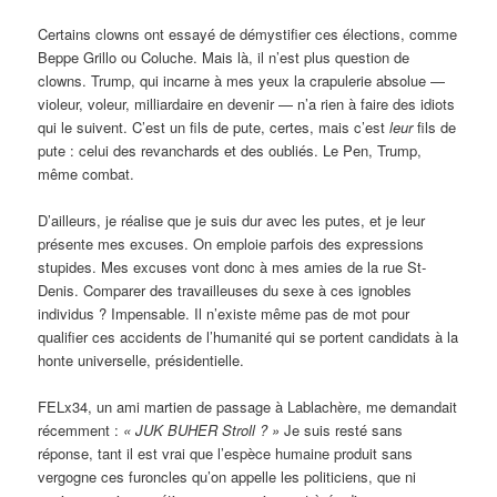
Certains clowns ont essayé de démystifier ces élections, comme
Beppe Grillo ou Coluche. Mais là, il n’est plus question de
clowns. Trump, qui incarne à mes yeux la crapulerie absolue —
violeur, voleur, milliardaire en devenir — n’a rien à faire des idiots
qui le suivent. C’est un fils de pute, certes, mais c’est
leur
fils de
pute : celui des revanchards et des oubliés. Le Pen, Trump,
même combat.
D’ailleurs, je réalise que je suis dur avec les putes, et je leur
présente mes excuses. On emploie parfois des expressions
stupides. Mes excuses vont donc à mes amies de la rue St-
Denis. Comparer des travailleuses du sexe à ces ignobles
individus ? Impensable. Il n’existe même pas de mot pour
qualifier ces accidents de l’humanité qui se portent candidats à la
honte universelle, présidentielle.
FELx34, un ami martien de passage à Lablachère, me demandait
récemment :
« JUK BUHER Stroll ? »
Je suis resté sans
réponse, tant il est vrai que l’espèce humaine produit sans
vergogne ces furoncles qu’on appelle les politiciens, que ni