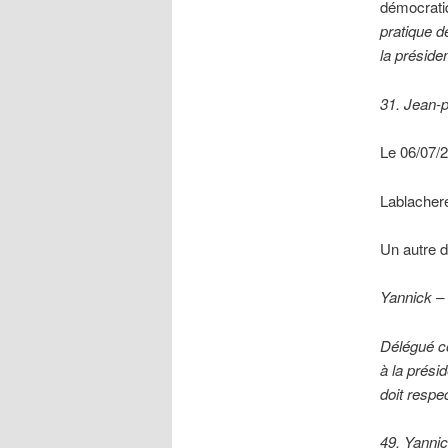
démocrat
pratique 
la préside
31. Jean-p
Le 06/07/
Lablacher
Un autre d
Yannick –
Délégué co
à la prési
doit respe
49. Yanni