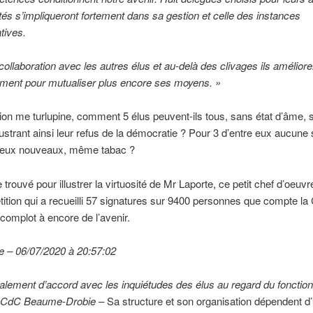
ités s’impliqueront fortement dans sa gestion et celle des instances
tives.
 collaboration avec les autres élus et au-delà des clivages ils amélior
ement pour mutualiser plus encore ses moyens. »
on me turlupine, comment 5 élus peuvent-ils tous, sans état d’âme, 
llustrant ainsi leur refus de la démocratie ? Pour 3 d’entre eux aucune 
deux nouveaux, même tabac ?
 trouvé pour illustrer la virtuosité de Mr Laporte, ce petit chef d’oeuvr
tition qui a recueilli 57 signatures sur 9400 personnes que compte l
 complot à encore de l’avenir.
e – 06/07/2020 à 20:57:02
talement d’accord avec les inquiétudes des élus au regard du foncti
la CdC Beaume-Drobie –
Sa structure et son organisation dépendent d