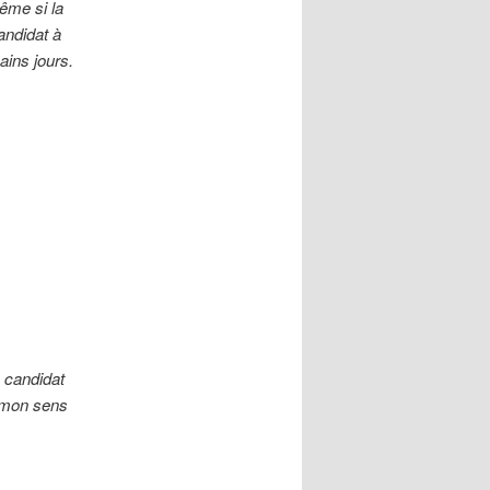
ême si la
andidat à
ains jours.
 candidat
à mon sens