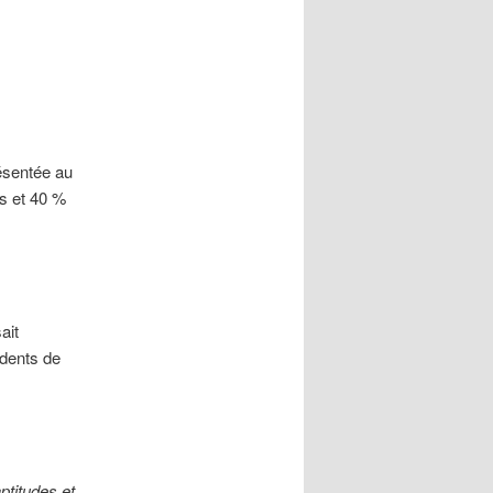
résentée au
és et 40 %
ait
idents de
ptitudes et