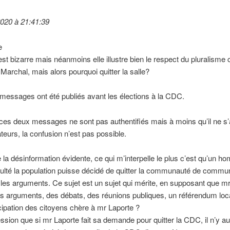
2020 à 21:41:39
e
est bizarre mais néanmoins elle illustre bien le respect du pluralisme
 Marchal, mais alors pourquoi quitter la salle?
essages ont été publiés avant les élections à la CDC.
ces deux messages ne sont pas authentifiés mais à moins qu’il ne s
ateurs, la confusion n’est pas possible.
 la désinformation évidente, ce qui m’interpelle le plus c’est qu’un 
ulté la population puisse décidé de quitter la communauté de commu
les arguments. Ce sujet est un sujet qui mérite, en supposant que m
 arguments, des débats, des réunions publiques, un référendum local
icipation des citoyens chère à mr Laporte ?
ression que si mr Laporte fait sa demande pour quitter la CDC, il n’y a