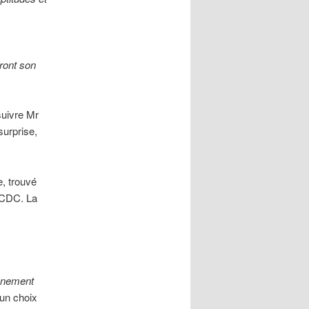
eront son
suivre Mr
surprise,
e, trouvé
a CDC. La
onnement
’un choix