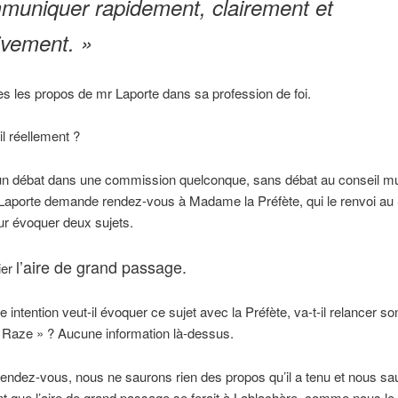
muniquer rapidement, clairement et
ivement. »
s les propos de mr Laporte dans sa profession de foi.
il réellement ?
n débat dans une commission quelconque, sans débat au conseil mu
Laporte demande rendez-vous à Madame la Préfète, qui le renvoi au
ur évoquer deux sujets.
l’aire de grand passage.
ier
e intention veut-il évoquer ce sujet avec la Préfète, va-t-il relancer so
 Raze » ? Aucune information là-dessus.
endez-vous, nous ne saurons rien des propos qu’il a tenu et nous sa
 que l’aire de grand passage se ferait à Lablachère, comme nous le