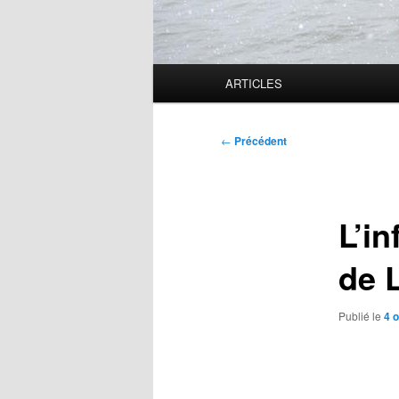
Menu
ARTICLES
principal
Navigation
←
Précédent
des
articles
L’in
de 
Publié le
4 