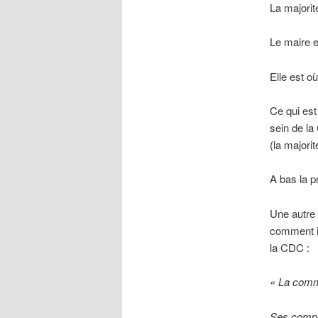
La majorit
Le maire e
Elle est o
Ce qui est
sein de la
(la majorit
A bas la p
Une autre 
comment il
la CDC :
« La com
Ses compét