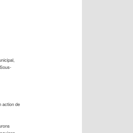
nicipal,
 Sous-
n action de
urons
 savions