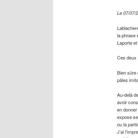
Le 07/07/
Lablacher
la phrase 
Laporte et
Ces deux m
Bien sûre 
pâles imit
Au-delà de
avoir cons
en donner 
expose ses
ou la part
J’ai l’imp