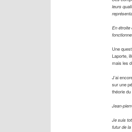
leurs qual
représenta
En étroite
fonctionn
Une questi
Laporte, i
mais les 
J’ai encore
sur une pé
théorie du
Jean-pierr
Je suis to
futur de 