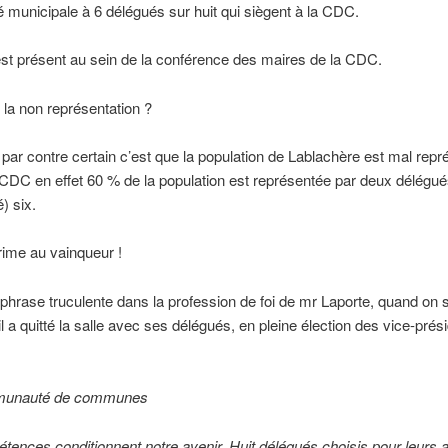
é municipale à 6 délégués sur huit qui siègent à la CDC.
st présent au sein de la conférence des maires de la CDC.
ù la non représentation ?
 par contre certain c’est que la population de Lablachère est mal rep
 CDC en effet 60 % de la population est représentée par deux délégu
é) six.
rime au vainqueur !
phrase truculente dans la profession de foi de mr Laporte, quand on s
 a quitté la salle avec ses délégués, en pleine élection des vice-prés
munauté de communes
ences conditionnent notre avenir. Huit délégués choisis pour leurs a