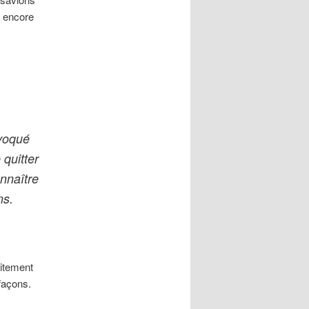
s encore
évoqué
 quitter
nnaître
ns.
aitement
façons.