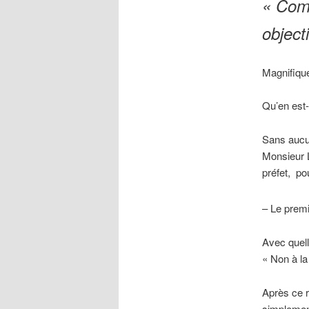
« Com
object
Magnifique
Qu’en est-
Sans aucu
Monsieur 
préfet, po
– Le prem
Avec quell
« Non à la
Après ce r
simplement