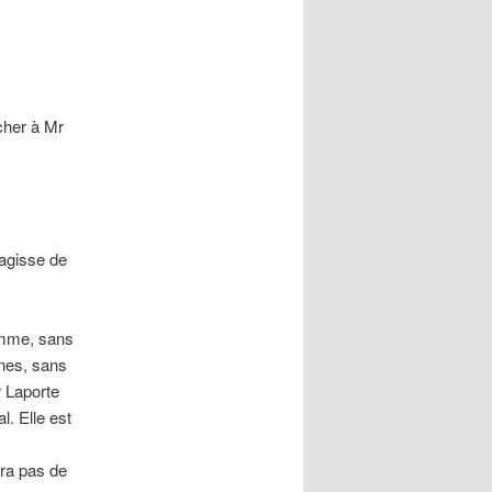
 cher à Mr
’agisse de
homme, sans
nes, sans
r Laporte
. Elle est
ura pas de