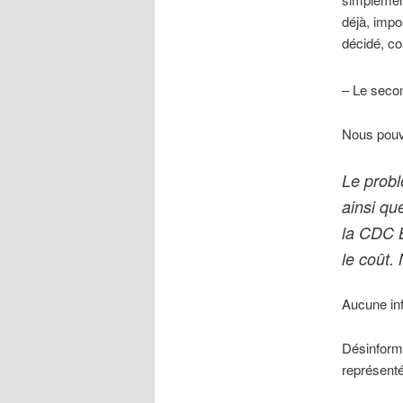
déjà, impo
décidé, c
– Le 
Nous pouvo
Le probl
ainsi qu
la CDC B
le coût.
Aucune inf
Désinforma
représenté