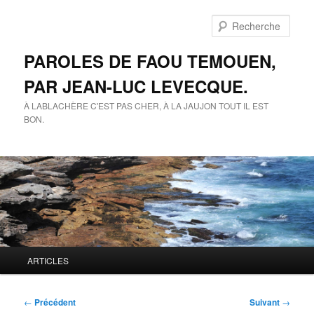
Aller
au
Rech
contenu
principal
PAROLES DE FAOU TEMOUEN,
PAR JEAN-LUC LEVECQUE.
À LABLACHÈRE C'EST PAS CHER, À LA JAUJON TOUT IL EST
BON.
Menu
ARTICLES
principal
Navigation
←
Précédent
Suivant
→