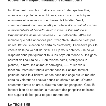
et devant le manque d’informations scientifiques.)
Intuitivement mon choix irait sur un vaccin de type inactivé,
atténué ou à protéine recombinante, vaccins aux techniques
éprouvées et je reprends une phrase de Christian Vélot,
chercheur enseignant en génétique moléculaire, «
n’ajoutons pas
à imprévisibilité et l’incertitude d’un virus, à l’incertitude et
l’imprévisibilité d’une technologie ».
Leur efficacité (70%) est
moindre que celle annoncée par Pfizer, 94 %. (Non ce n’est pas
un résultat de l’élection de certains dictateurs). L’efficacité pour le
vaccin de la polyo est de 72 %. Oui je vous entends,« la polyo
disparaît dans pratiquement tous les pays du monde ou les gens
boivent de l’eau saine ». Ben faisons pareil, protégeons la
planète, la forêt, les animaux sauvages, ….. et les virus
facétieux resteront tranquillement dans leur animal familier,
peinards dans leur habitat, et pas dans une cage sur un marché,
certains voleront de chauve-souris en chauve-souris, d’autres
sauteront d’arbre en arbre, d’autres dans les pangolins. Ceux-là
feraient bien de se méfier, le massacre des pangolins ne laisse
rien augurer de bon pour ce petit mammifère.
LA TROISIÈME