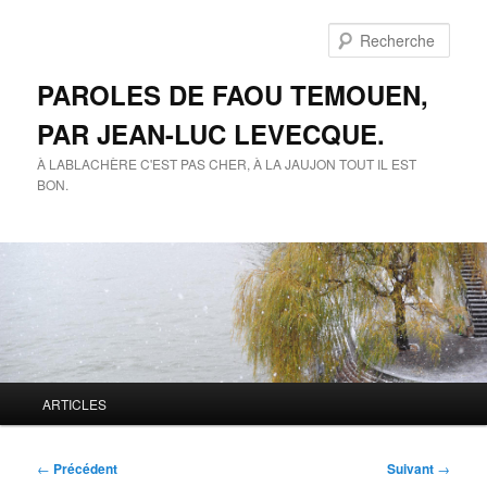
Aller
au
Rech
contenu
principal
PAROLES DE FAOU TEMOUEN,
PAR JEAN-LUC LEVECQUE.
À LABLACHÈRE C'EST PAS CHER, À LA JAUJON TOUT IL EST
BON.
Menu
ARTICLES
principal
Navigation
←
Précédent
Suivant
→