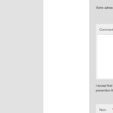
Votre adres
Comment
I accept tha
prevention 
Nom