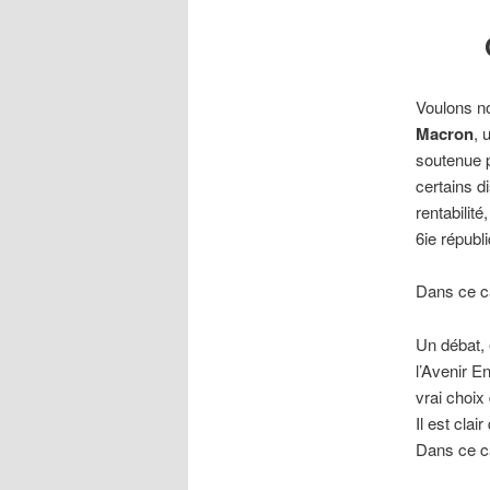
O
Voulons no
Macron
, 
soutenue 
certains d
rentabilité
6ie républ
Dans ce ca
Un débat, 
l’Avenir E
vrai choix 
Il est cla
Dans ce ca