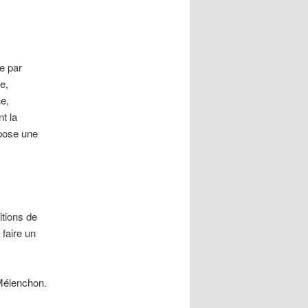
e par
e,
e,
t la
ropose une
itions de
faire un
 Mélenchon.