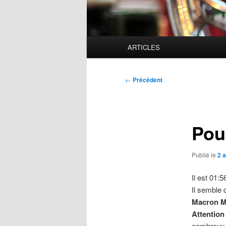
Menu
ARTICLES
principal
Navigation
←
Précédent
des
articles
Pou
Publié le
2 a
Il est 01:5
Il semble 
Macron M
Attention
nombreux 