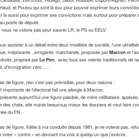
rtaud, et Poutou qui sont là eux pour pouvoir exprimer leurs convicti
t là aussi pour exprimer ses convictions mais surtout pour préparer 
 au poste de député.
, nous ne votons pas pour sauver LR, le PS ou EELV.
us assister à un débat entre deux modèles de société, l’une ultralibér
ue, méprisante , arrogante, marchande, proposée par
Macron
et l’au
droite, proposé par
Le Pen
, avec tous ses relents traditionnels de r
té, d’immigration zéro ….
s de figure, rien n’est pas prévisible, pour deux raisons :
t importante de l’électorat fait une allergie à Macron.
présente aujourd’hui une figure paisible, de mère célibataire, apaisée,
des chats, elle manie beaucoup mieux les dossiers et veut faire croi
gnée du FN.
s de figure, fidèle à ma conduite depuis 1981, je ne voterai pas, ref
e voter « contre » en donnant ma voix à quelqu’un que j’exècre.