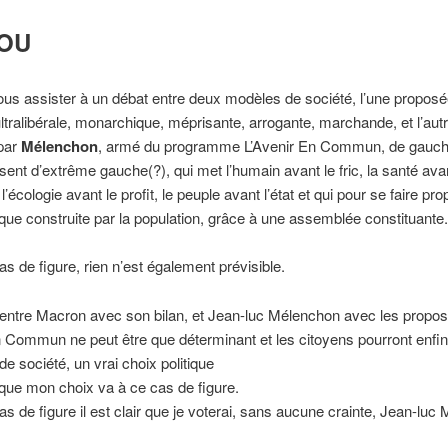
U
us assister à un débat entre deux modèles de société, l’une proposé
ultralibérale, monarchique, méprisante, arrogante, marchande, et l’autr
par
Mélenchon
, armé du programme L’Avenir En Commun, de gauch
isent d’extrême gauche(?), qui met l’humain avant le fric, la santé avan
, l’écologie avant le profit, le peuple avant l’état et qui pour se faire p
ique construite par la population, grâce à une assemblée constituante.
s de figure, rien n’est également prévisible.
entre Macron avec son bilan, et Jean-luc Mélenchon avec les propos
n Commun ne peut être que déterminant et les citoyens pourront enfin 
de société, un vrai choix politique
ir que mon choix va à ce cas de figure.
s de figure il est clair que je voterai, sans aucune crainte, Jean-luc