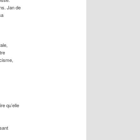
ons. Jan de
sa
ale,
tre
acisme,
re qu’elle
usant