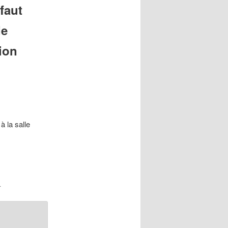
faut
de
nion
à la salle
.