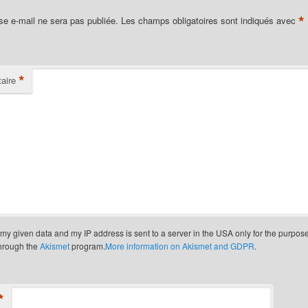
*
se e-mail ne sera pas publiée.
Les champs obligatoires sont indiqués avec
*
aire
t my given data and my IP address is sent to a server in the USA only for the purpos
through the
Akismet
program.
More information on Akismet and GDPR
.
*