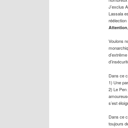
J’exclus A
Lassala es
réélection
Attention
Voulons no
monarchiq
d’extrême 
d’insécuri
Dans ce ca
1) Une par
2) Le Pen 
amoureuse 
s’est éloi
Dans ce ca
toujours d