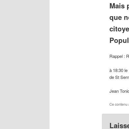
Mais p
que n
citoye
Popul
Rappel : 
à 18:30 le 
de St Ser
Jean Toni
Ce contenu 
Laiss