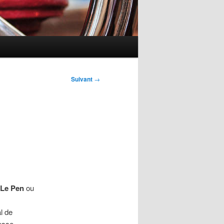
Suivant
→
Le Pen
ou
l de
esse.