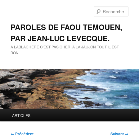
Aller
au
Rech
contenu
principal
PAROLES DE FAOU TEMOUEN,
PAR JEAN-LUC LEVECQUE.
À LABLACHÈRE C'EST PAS CHER, À LA JAUJON TOUT IL EST
BON.
Menu
ARTICLES
principal
Navigation
←
Précédent
Suivant
→