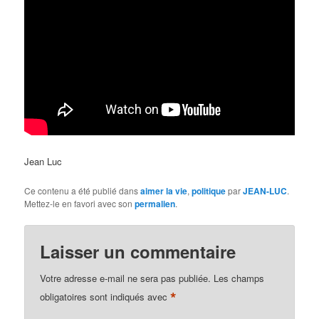
Jean Luc
Ce contenu a été publié dans
aimer la vie
,
politique
par
JEAN-LUC
.
Mettez-le en favori avec son
permalien
.
Laisser un commentaire
Votre adresse e-mail ne sera pas publiée.
Les champs
*
obligatoires sont indiqués avec