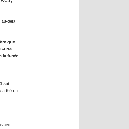
 P.C.F,
t au-delà
dère que
u
»une
e la fusée
t oui,
s adhèrent
vec son