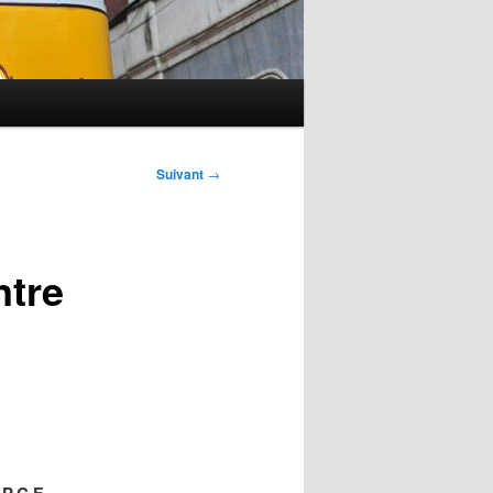
Suivant
→
ntre