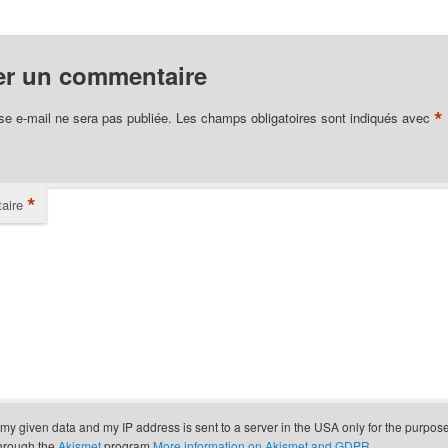
er un commentaire
*
se e-mail ne sera pas publiée.
Les champs obligatoires sont indiqués avec
*
aire
t my given data and my IP address is sent to a server in the USA only for the purpos
through the
Akismet
program.
More information on Akismet and GDPR
.