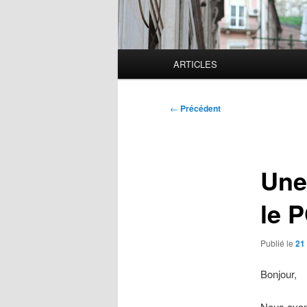
Menu
ARTICLES
principal
Navigation
←
Précédent
des
articles
Une
le 
Publié le
21
Bonjour,
Nous avon