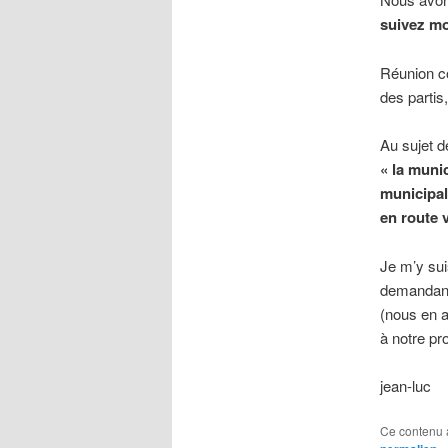
suivez mo
Réunion co
des parti
Au sujet d
« la munic
municipali
en route 
Je m’y sui
demandant 
(nous en 
à notre pro
jean-luc
Ce contenu 