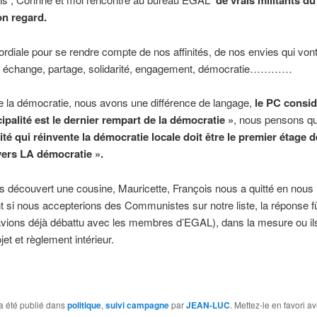
de vrais militants du
n regard.
rdiale pour se rendre compte de nos affinités, de nos envies qui von
s, échange, partage, solidarité, engagement, démocratie…………
e la démocratie, nous avons une différence de langage,
le PC consi
ipalité est le dernier rempart de la démocratie »
, nous pensons q
té qui réinvente la démocratie locale doit être le premier étage d
vers LA démocratie ».
s découvert une cousine, Mauricette, François nous a quitté en nous
si nous accepterions des Communistes sur notre liste, la réponse fû
avions déjà débattu avec les membres d’EGAL), dans la mesure ou il
jet et règlement intérieur.
a été publié dans
politique
,
suivi campagne
par
JEAN-LUC
. Mettez-le en favori a