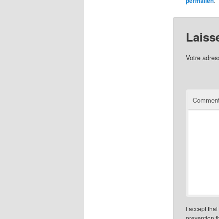
permalien
.
Laiss
Votre adres
Comment
I accept tha
prevention 