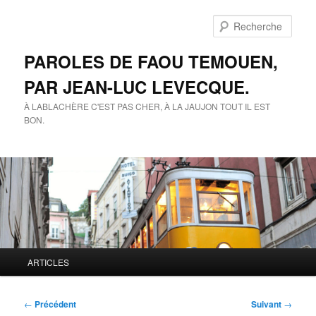
Aller
au
Rech
contenu
principal
PAROLES DE FAOU TEMOUEN,
PAR JEAN-LUC LEVECQUE.
À LABLACHÈRE C'EST PAS CHER, À LA JAUJON TOUT IL EST
BON.
Menu
ARTICLES
principal
Navigation
←
Précédent
Suivant
→