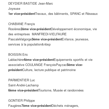
DEYDIER BASTIDE Jean-Marc
Joyeuse
1er vice-président
Travaux, des bâtiments, SPANC et Réseaux
CHABANE Françis
Rosières
2ème vice-président
Développement économique, vie
des entreprises MANFREDI-VIELFAURE
PascaleValgorge
3ème vice-président
Enfance, jeunesse,
services à la population&nbsp
BOISSIN Eric
Lablachère
4ème vice-président
Equipements sportifs et vie
associative COULANGE FrançoisPayzac
5ème vice-
président
Culture, lecture publique et patrimoine
PARMENTIER Luc
Saint-André-Lachamp
6ème vice-président
Tourisme, Musée et randonnées
GONTIER Philippe
Faugères
7ème vice-président
Déchets ménagers,