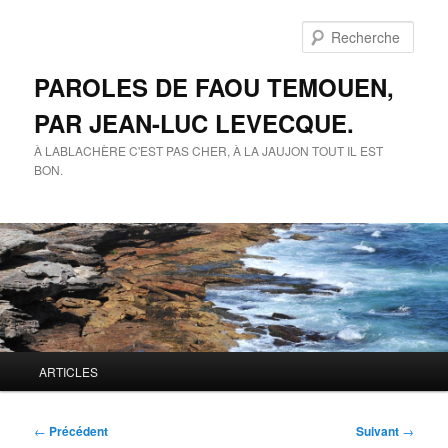
Aller
au
Rech
contenu
principal
PAROLES DE FAOU TEMOUEN,
PAR JEAN-LUC LEVECQUE.
À LABLACHÈRE C'EST PAS CHER, À LA JAUJON TOUT IL EST
BON.
Menu
ARTICLES
principal
Navigation
←
Précédent
Suivant
→