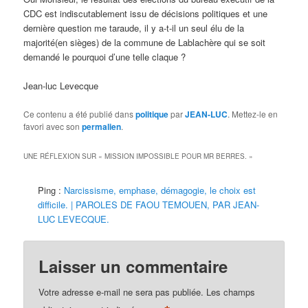
CDC est indiscutablement issu de décisions politiques et une
dernière question me taraude, il y a-t-il un seul élu de la
majorité(en sièges) de la commune de Lablachère qui se soit
demandé le pourquoi d’une telle claque ?
Jean-luc Levecque
Ce contenu a été publié dans
politique
par
JEAN-LUC
. Mettez-le en
favori avec son
permalien
.
UNE RÉFLEXION SUR «
MISSION IMPOSSIBLE POUR MR BERRES.
»
Ping :
Narcissisme, emphase, démagogie, le choix est
difficile. | PAROLES DE FAOU TEMOUEN, PAR JEAN-
LUC LEVECQUE.
Laisser un commentaire
Votre adresse e-mail ne sera pas publiée.
Les champs