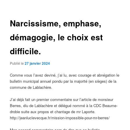
des
articles
Narcissisme, emphase,
démagogie, le choix est
difficile.
Publié le
27 janvier 2024
Comme vous l’avez deviné, j’ai lu, avec courage et abnégation le
bulletin municipal annuel pondu par la majorité (en sièges) de la
commune de Lablachère.
J’ai déjà fait un premier commentaire sur l’article de monsieur
Berres, élu de Lablachère et délégué nommé à la CDC Beaume-
drobie suite aux propos et chantage de mr Laporte.
http://jeanluclevecque.fr/mission-impossible-pour-mr-berres/
Mon second commentaire sera de dire que ce bulletin,