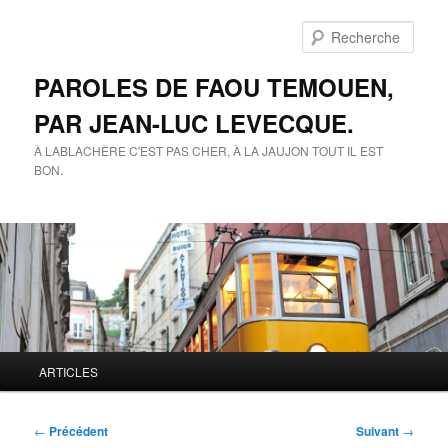
Aller
au
Rech
contenu
principal
PAROLES DE FAOU TEMOUEN,
PAR JEAN-LUC LEVECQUE.
À LABLACHÈRE C'EST PAS CHER, À LA JAUJON TOUT IL EST
BON.
Menu
ARTICLES
principal
Navigation
←
Précédent
Suivant
→