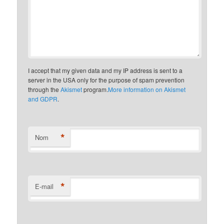
I accept that my given data and my IP address is sent to a
server in the USA only for the purpose of spam prevention
through the
Akismet
program.
More information on Akismet
and GDPR
.
*
Nom
*
E-mail