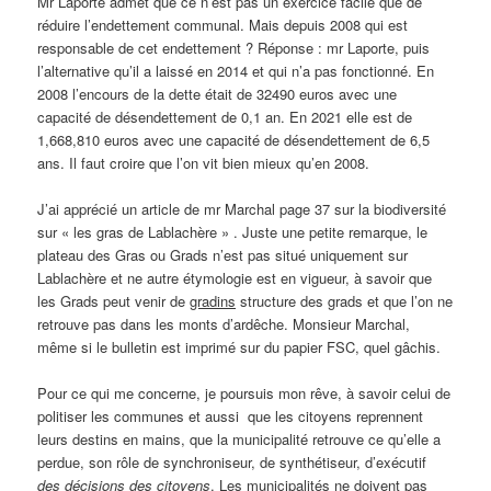
Mr Laporte admet que ce n’est pas un exercice facile que de
réduire l’endettement communal. Mais depuis 2008 qui est
responsable de cet endettement ? Réponse : mr Laporte, puis
l’alternative qu’il a laissé en 2014 et qui n’a pas fonctionné. En
2008 l’encours de la dette était de 32490 euros avec une
capacité de désendettement de 0,1 an. En 2021 elle est de
1,668,810 euros avec une capacité de désendettement de 6,5
ans. Il faut croire que l’on vit bien mieux qu’en 2008.
J’ai apprécié un article de mr Marchal page 37 sur la biodiversité
sur « les gras de Lablachère » . Juste une petite remarque, le
plateau des Gras ou Grads n’est pas situé uniquement sur
Lablachère et ne autre étymologie est en vigueur, à savoir que
les Grads peut venir de
gradins
structure des grads et que l’on ne
retrouve pas dans les monts d’ardêche. Monsieur Marchal,
même si le bulletin est imprimé sur du papier FSC, quel gâchis.
Pour ce qui me concerne, je poursuis mon rêve, à savoir celui de
politiser les communes et aussi que les citoyens reprennent
leurs destins en mains, que la municipalité retrouve ce qu’elle a
perdue, son rôle de synchroniseur, de synthétiseur, d’exécutif
des décisions des citoyens
. Les municipalités ne doivent pas