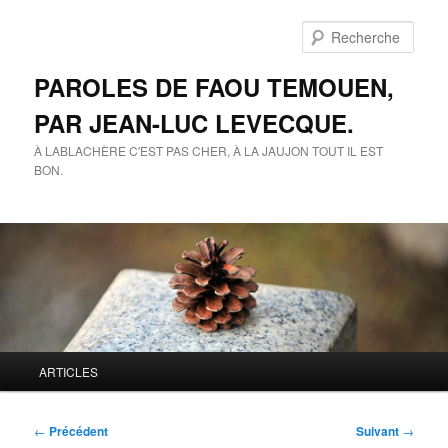
Aller
au
Rech
contenu
principal
PAROLES DE FAOU TEMOUEN,
PAR JEAN-LUC LEVECQUE.
À LABLACHÈRE C'EST PAS CHER, À LA JAUJON TOUT IL EST
BON.
Menu
ARTICLES
principal
Navigation
←
Précédent
Suivant
→