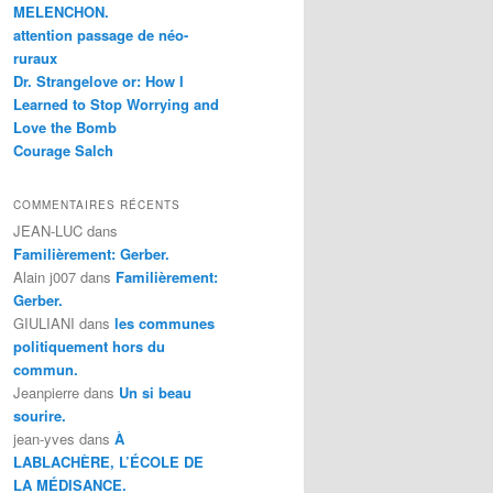
MELENCHON.
attention passage de néo-
ruraux
Dr. Strangelove or: How I
Learned to Stop Worrying and
Love the Bomb
Courage Salch
COMMENTAIRES RÉCENTS
JEAN-LUC
dans
Familièrement: Gerber.
Alain j007
dans
Familièrement:
Gerber.
GIULIANI
dans
les communes
politiquement hors du
commun.
Jeanpierre
dans
Un si beau
sourire.
jean-yves
dans
À
LABLACHÈRE, L’ÉCOLE DE
LA MÉDISANCE.