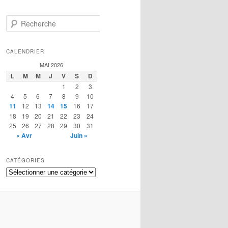
R
e
c
h
CALENDRIER
e
MAI 2026
r
L
M
M
J
V
S
D
c
1
2
3
h
4
5
6
7
8
9
10
e
11
12
13
14
15
16
17
18
19
20
21
22
23
24
25
26
27
28
29
30
31
« Avr
Juin »
CATÉGORIES
Catégories