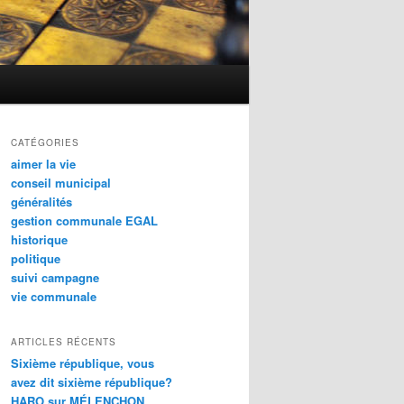
CATÉGORIES
aimer la vie
conseil municipal
généralités
gestion communale EGAL
historique
politique
suivi campagne
vie communale
ARTICLES RÉCENTS
Sixième république, vous
avez dit sixième république?
HARO sur MÉLENCHON